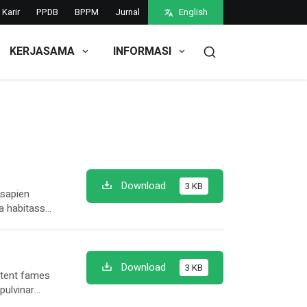
Karir
PPDB
BPPM
Jurnal
English
KERJASAMA
INFORMASI
Download
3 KB
 sapien
ia habitasse
s lectus hac
o sem
Download
3 KB
aptent fames
pulvinar
nd hac