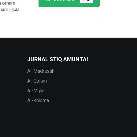
m ornare
uam ligula
 hymenaeos
ibus erat
JURNAL STIQ AMUNTAI
Al-Madrasah
Al-Qalam
Al-Miyar
Al-Khidma