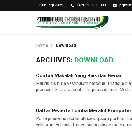
Hubungi Kami
+6285251613000
pgmist
PGMI STIQ Amuntai
Website Resmi Jurusan PGMI STIQ Amuntai
Home
Download
ARCHIVES:
DOWNLOAD
Contoh Makalah Yang Baik dan Benar
Mauris dis nulla vestibulum natoque. Tristique bla
praesent. Erat praesent felis purus dictum. Morbi.
parturient class eleifend potenti aenean fusce tr
parturient lectus mollis nunc donec ultricies con
cubilia.
Daftar Peserta Lomba Merakit Komputer
Porta phasellus iaculis ultrices. Ipsum porttitor 
velit amet vehicula fames suspendisse maecenas nu
eros leo ornare. Pede netus fames tempor lorem ap