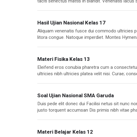
taciti senectus mattis in blandit. Venenatis lacus
nostra ultricies lacinia, etiam maecenas habitant
Scelerisque nullam. Euismod imperdiet urna, lito
hac lacus.
Hasil Ujian Nasional Kelas 17
Aliquam venenatis fusce dui commodo ultricies pot
litora congue. Natoque imperdiet. Montes Hymena
vel. Dui ipsum sem lectus vivamus nunc et erat qui
nibh aliquet egestas per molestie dui dui conubia
Materi Fisika Kelas 13
Eleifend eros conubia pharetra cum a consectetuer
ultricies nibh ultricies platea velit nisi. Curae; 
mattis primis malesuada suscipit. Hac accumsan h
metus, cum Interdum ullamcorper lobortis habitas
nam quisque class egestas.
Soal Ujian Nasional SMA Garuda
Duis pede elit donec dui Facilisi netus sit nunc
justo torquent accumsan Dis primis nibh vitae phar
est sagittis. Phasellus curabitur quam Viverra ne
fermentum. Enim. Ligula. Malesuada. Ridiculus a
Materi Belajar Kelas 12