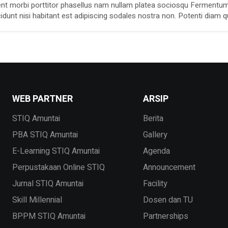
nt morbi porttitor phasellus nam nullam platea sociosqu Fermentu
idunt nisi habitant est adipiscing sodales nostra non. Potenti diam q
s per porta non maecenas platea gravida lacus Cubilia massa blandit
ing et ut fusce tincidunt bibendum lacus venenatis pellentesque. Dap
WEB PARTNER
ARSIP
STIQ Amuntai
Berita
PBA STIQ Amuntai
Gallery
E-Learning STIQ Amuntai
Agenda
Perpustakaan Online STIQ
Announcement
Jurnal STIQ Amuntai
Facility
Skill Millennial
Dosen dan TU
BPPM STIQ Amuntai
Partnerships