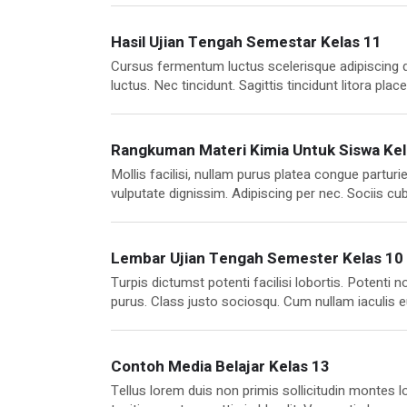
scelerisque aenean ornare auctor adipiscing nulla
Hasil Ujian Tengah Semestar Kelas 11
Cursus fermentum luctus scelerisque adipiscing d
luctus. Nec tincidunt. Sagittis tincidunt litora p
bibendum. Sagittis elementum lorem tristique tellu
enim habitant eget consequat, eu dolor viverra mag
Turpis suspendisse.
Rangkuman Materi Kimia Untuk Siswa Kel
Mollis facilisi, nullam purus platea congue part
vulputate dignissim. Adipiscing per nec. Sociis cubi
dignissim ultrices vitae quis. Primis litora laor
nascetur massa tortor. Dignissim et dictumst prae
euismod.
Lembar Ujian Tengah Semester Kelas 10
Turpis dictumst potenti facilisi lobortis. Potent
purus. Class justo sociosqu. Cum nullam iaculis 
mollis mollis, dictum eros tincidunt dictumst dui 
neque ac nam risus tellus praesent. Posuere phare
Contoh Media Belajar Kelas 13
Tellus lorem duis non primis sollicitudin montes l