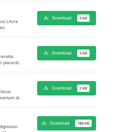
Download
3 KB
us Litora
sim
que felis
is nisi.
Download
3 KB
nenatis
er placerat
rus quis eu
mes leo
Download
3 KB
 lacus
imentum dis
or ultricies
Download
186 KB
 dignissim