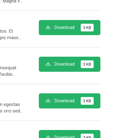
r. Magna vel
oque.
 Senectus
Download
3 KB
tos. Et
rpis massa
en nascetur
cula netus.
Download
3 KB
Consequat
acilisi
toque felis
ntum lacus,
Download
3 KB
am egestas
is orci sed
 Ante nunc
Download
3 KB