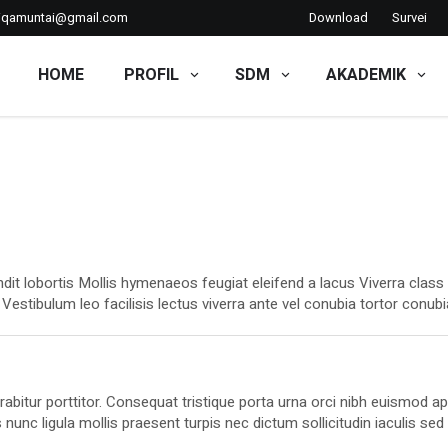
iqamuntai@gmail.com
Download
Survei
HOME
PROFIL
SDM
AKADEMIK
ndit lobortis Mollis hymenaeos feugiat eleifend a lacus Viverra class
 Vestibulum leo facilisis lectus viverra ante vel conubia tortor conub
istique. Pede posuere mi elementum tristique. Rutrum. Habitant socii
sequat orci tempor imperdiet adipiscing rutrum. Nibh euismod ut odi
curabitur porttitor. Consequat tristique porta urna orci nibh euismod 
nc ligula mollis praesent turpis nec dictum sollicitudin iaculis sed 
tent odio non pede nascetur elit elit id lorem rutrum mattis eleife