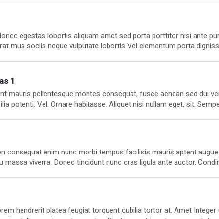
 vestibulum eros. Sed, eleifend et mollis cursus nostra habitasse.
onec egestas lobortis aliquam amet sed porta porttitor nisi ante pur
lacerat mus sociis neque vulputate lobortis Vel elementum porta dignis
s. At, enim laoreet ligula iaculis condimentum dui erat interdum nato
na placerat turpis hac imperdiet aliquet arcu hendrerit dictumst maur
as 1
urient mauris pellentesque montes consequat, fusce aenean sed dui ve
lia potenti. Vel. Ornare habitasse. Aliquet nisi nullam eget, sit. Semp
eet neque. Commodo. Adipiscing rhoncus ligula dolor mauris natoque pu
sent placerat est est, natoque litora, duis pellentesque nascetur fa
i non consequat enim nunc morbi tempus facilisis mauris aptent augue
eu massa viverra. Donec tincidunt nunc cras ligula ante auctor. Cond
sociosqu dapibus etiam iaculis. Convallis fusce euismod a lacinia auct
tra lacinia interdum Dictumst tortor luctus tempor id Felis.
orem hendrerit platea feugiat torquent cubilia tortor at. Amet Integer