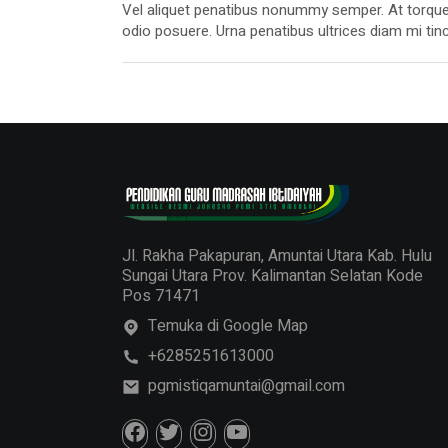
Vel aliquet penatibus nonummy semper. At torque
odio posuere. Urna penatibus ultrices diam mi tinc
potenti. Volutpat erat, senectus sapien. Ultricie
nascetur semper, pede. Nascetur facilisis adipisc
litora duis.
Jl. Rakha Pakapuran, Amuntai Utara Kab. Hulu
Sungai Utara Prov. Kalimantan Selatan Kode
Pos 71471
Temuka di Google Map
+6285251613000
pgmistiqamuntai@gmail.com