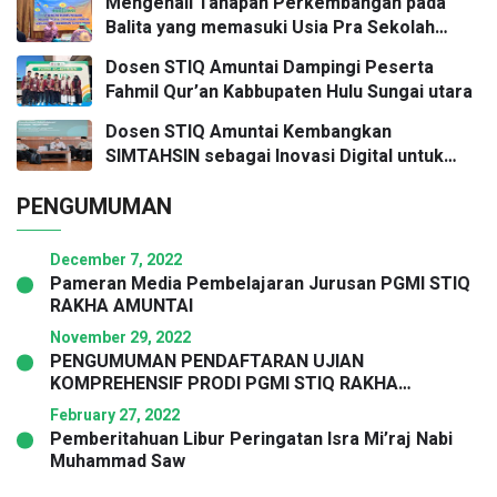
Mengenali Tahapan Perkembangan pada
Balita yang memasuki Usia Pra Sekolah
Forum Komunikasi Orang Tua dan Ustadzah
Dosen STIQ Amuntai Dampingi Peserta
(FOKUS) KB Sunflower
Fahmil Qur’an Kabbupaten Hulu Sungai utara
Dosen STIQ Amuntai Kembangkan
SIMTAHSIN sebagai Inovasi Digital untuk
Mendukung Tata Kelola Program Tahsin
PENGUMUMAN
SMP
December 7, 2022
Pameran Media Pembelajaran Jurusan PGMI STIQ
RAKHA AMUNTAI
November 29, 2022
PENGUMUMAN PENDAFTARAN UJIAN
KOMPREHENSIF PRODI PGMI STIQ RAKHA
AMUNTAI
February 27, 2022
Pemberitahuan Libur Peringatan Isra Mi’raj Nabi
Muhammad Saw