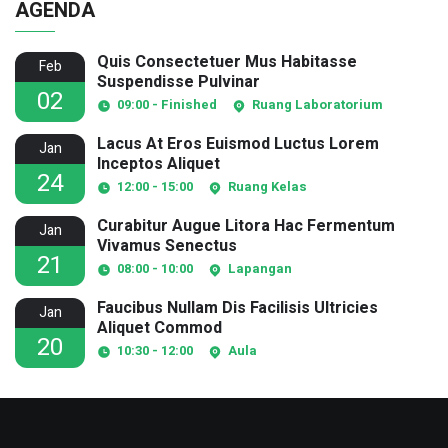
AGENDA
Quis Consectetuer Mus Habitasse
Feb
Suspendisse Pulvinar
02
09:00 - Finished
Ruang Laboratorium
Lacus At Eros Euismod Luctus Lorem
Jan
Inceptos Aliquet
24
12:00 - 15:00
Ruang Kelas
Curabitur Augue Litora Hac Fermentum
Jan
Vivamus Senectus
21
08:00 - 10:00
Lapangan
Faucibus Nullam Dis Facilisis Ultricies
Jan
Aliquet Commod
20
10:30 - 12:00
Aula