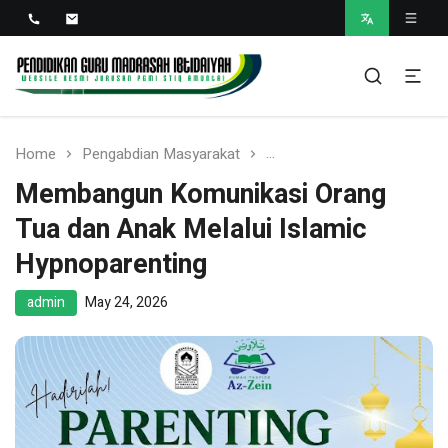
PGMI STIQ Amuntai
Website Resmi Jurusan PGMI STIQ Amuntai
Home
Pengabdian Masyarakat
Membangun Komunikasi Or
Membangun Komunikasi Orang
Tua dan Anak Melalui Islamic
Hypnoparenting
admin
May 24, 2026