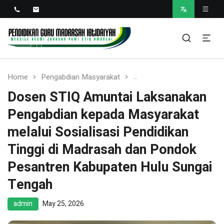
PGMI STIQ Amuntai
Website Resmi Jurusan PGMI STIQ Amuntai
Home
Pengabdian Masyarakat
Dosen STIQ Amuntai Laks
Dosen STIQ Amuntai Laksanakan
Pengabdian kepada Masyarakat
melalui Sosialisasi Pendidikan
Tinggi di Madrasah dan Pondok
Pesantren Kabupaten Hulu Sungai
Tengah
admin
May 25, 2026