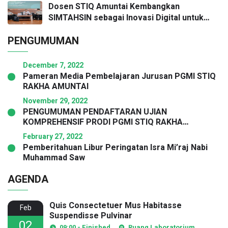
Dosen STIQ Amuntai Kembangkan
SIMTAHSIN sebagai Inovasi Digital untuk
Mendukung Tata Kelola Program Tahsin
PENGUMUMAN
SMP
December 7, 2022
Pameran Media Pembelajaran Jurusan PGMI STIQ
RAKHA AMUNTAI
November 29, 2022
PENGUMUMAN PENDAFTARAN UJIAN
KOMPREHENSIF PRODI PGMI STIQ RAKHA
AMUNTAI
February 27, 2022
Pemberitahuan Libur Peringatan Isra Mi’raj Nabi
Muhammad Saw
AGENDA
Quis Consectetuer Mus Habitasse
Feb
Suspendisse Pulvinar
02
09:00 - Finished
Ruang Laboratorium