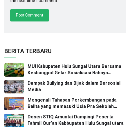
the next time I comment.
BERITA TERBARU
MUI Kabupaten Hulu Sungai Utara Bersama
Kesbangpol Gelar Sosialisasi Bahaya
Narkoba dan Radikalisme di SMKN 2 Amuntai
Dampak Bullying dan Bijak dalam Bersosial
Media
Mengenali Tahapan Perkembangan pada
Balita yang memasuki Usia Pra Sekolah
Forum Komunikasi Orang Tua dan Ustadzah
Dosen STIQ Amuntai Dampingi Peserta
(FOKUS) KB Sunflower
Fahmil Qur’an Kabbupaten Hulu Sungai utara