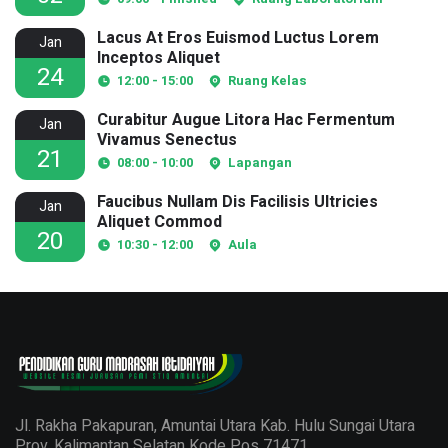
Lacus At Eros Euismod Luctus Lorem
Jan
Inceptos Aliquet
24
12:00 - 15:00
Ruang Kelas
Curabitur Augue Litora Hac Fermentum
Jan
Vivamus Senectus
21
08:00 - 10:00
Lapangan
Faucibus Nullam Dis Facilisis Ultricies
Jan
Aliquet Commod
20
10:30 - 12:00
Aula
Jl. Rakha Pakapuran, Amuntai Utara Kab. Hulu Sungai Utara
Prov. Kalimantan Selatan Kode Pos 71471